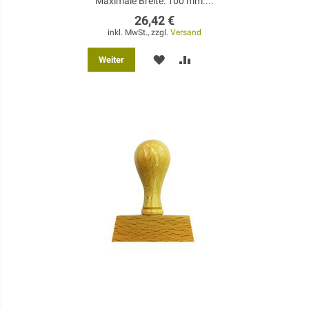
Maximale Breite: 100 mm....
26,42 €
inkl. MwSt., zzgl.
Versand
MERKEN
ZUR
Weiter
VERGLEICHSLISTE
HINZUFÜGEN