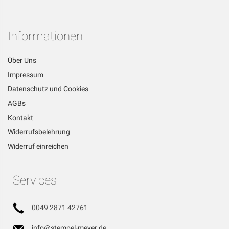
für
unseren
Newsletter
Informationen
an:
Über Uns
Impressum
Datenschutz und Cookies
AGBs
Kontakt
Widerrufsbelehrung
Widerruf einreichen
Services
0049 2871 42761
info@stempel-meyer.de