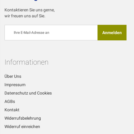
Kontaktieren Sie uns gerne,
wir freuen uns auf Sie.
Melden
Anmelden
Sie
sich
für
unseren
Newsletter
Informationen
an:
Über Uns
Impressum
Datenschutz und Cookies
AGBs
Kontakt
Widerrufsbelehrung
Widerruf einreichen