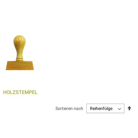
HOLZSTEMPEL
Abs
Sortieren nach
sor