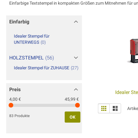
Einfarbige Textstempel in kompakten Größen zum Mitnehmen für u
Einfarbig
Idealer Stempel für
UNTERWEGS
0
HOLZSTEMPEL
56
Idealer Stempel für ZUHAUSE
27
Preis
Idealer S
4,00 €
45,99 €
Anzeigen
Liste
Liste
Artik
als
83 Produkte
OK