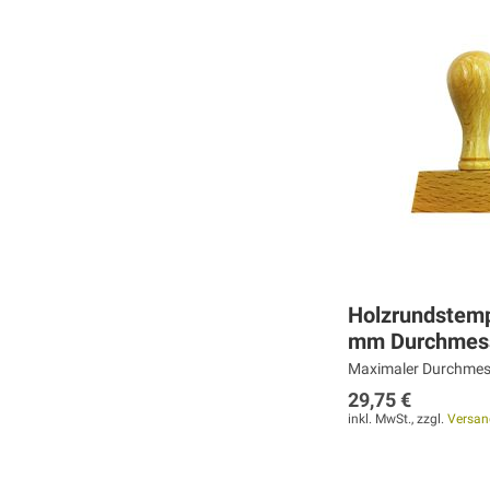
MERKEN
MERKEN
MERKEN
ZUR
ZUR
ZUR
VERGLEICHSLISTE
VERGLEICHSLISTE
VERGLEICHSLISTE
HINZUFÜGEN
HINZUFÜGEN
HINZUFÜGEN
Holzrundstemp
mm Durchmes
Maximaler Durchmes
29,75 €
inkl. MwSt., zzgl.
Versan
Weiter
Weiter
Weiter