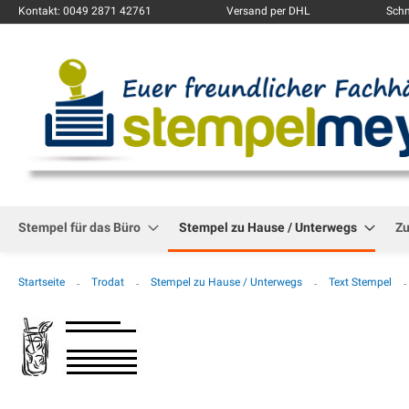
Kontakt: 0049 2871 42761
Versand per DHL
Schn
Stempel für das Büro
Stempel zu Hause / Unterwegs
Z
Startseite
Trodat
Stempel zu Hause / Unterwegs
Text Stempel