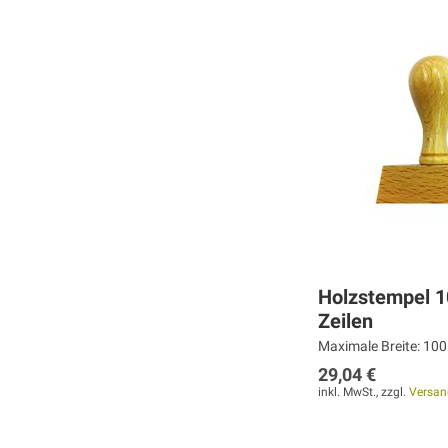
MERKEN
MERKEN
MERKEN
ZUR
ZUR
ZUR
VERGLEICHSLISTE
VERGLEICHSLISTE
VERGLEICHSLISTE
HINZUFÜGEN
HINZUFÜGEN
HINZUFÜGEN
Holzstempel 
Zeilen
Maximale Breite: 100
29,04 €
inkl. MwSt., zzgl.
Versan
Weiter
Weiter
Weiter