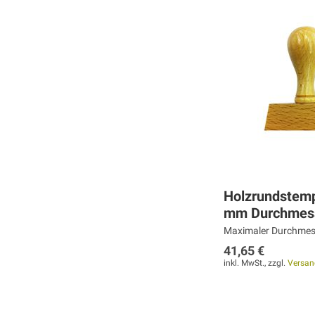
ZUR
ZUR
ZUR
VERGLEICHSLISTE
VERGLEICHSLISTE
VERGLEICHSLISTE
HINZUFÜGEN
HINZUFÜGEN
HINZUFÜGEN
Holzrundstemp
mm Durchmes
Maximaler Durchmes
41,65 €
inkl. MwSt., zzgl.
Versan
Weiter
Weiter
Weiter