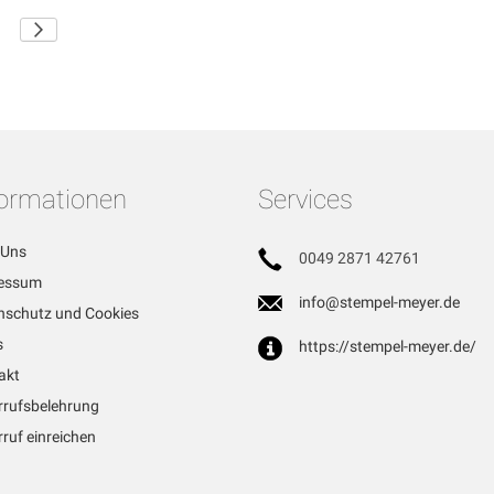
Seite
ite
Seite
Weiter
formationen
Services
 Uns
0049 2871 42761
essum
info@stempel-meyer.de
nschutz und Cookies
s
https://stempel-meyer.de/
akt
rrufsbelehrung
ruf einreichen