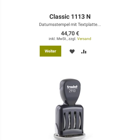
Classic 1113 N
Datumsstempel mit Textplatte...
44,70 €
inkl. MwSt., zzgl.
Versand
MERKEN
ZUR
Weiter
VERGLEICHSLISTE
HINZUFÜGEN