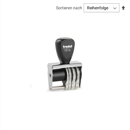
Ab
Sortieren nach
so