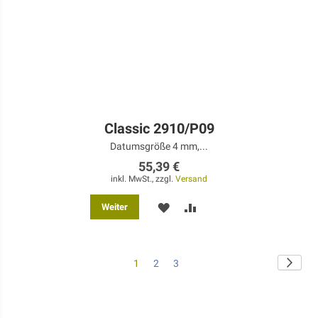
Classic 2910/P09
Datumsgröße 4 mm,...
55,39 €
inkl. MwSt., zzgl.
Versand
MERKEN
ZUR
Weiter
VERGLEICHSLISTE
HINZUFÜGEN
Seite
Seite
Weite
Sie
Seite
Seite
1
2
3
lesen
gerade
die