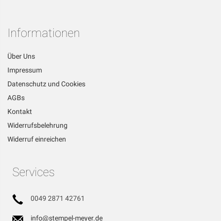
für
unseren
Newsletter
Informationen
an:
Über Uns
Impressum
Datenschutz und Cookies
AGBs
Kontakt
Widerrufsbelehrung
Widerruf einreichen
Services
0049 2871 42761
info@stempel-meyer.de