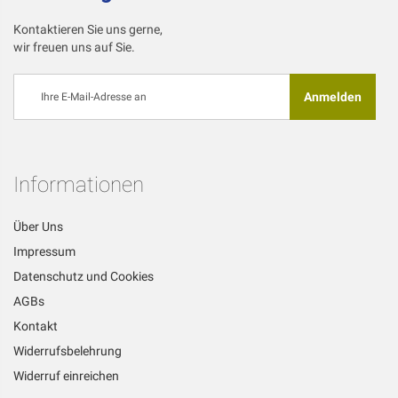
Kontaktieren Sie uns gerne,
wir freuen uns auf Sie.
Melden
Anmelden
Sie
sich
für
unseren
Newsletter
Informationen
an:
Über Uns
Impressum
Datenschutz und Cookies
AGBs
Kontakt
Widerrufsbelehrung
Widerruf einreichen