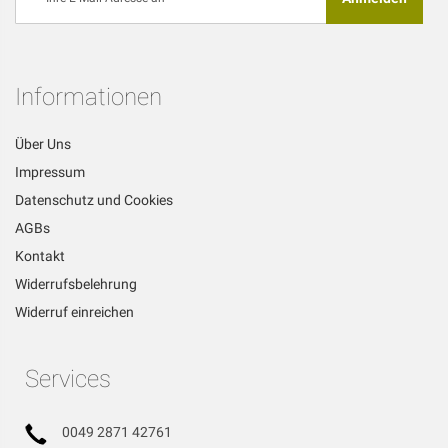
Sie
sich
für
unseren
Newsletter
Informationen
an:
Über Uns
Impressum
Datenschutz und Cookies
AGBs
Kontakt
Widerrufsbelehrung
Widerruf einreichen
Services
0049 2871 42761