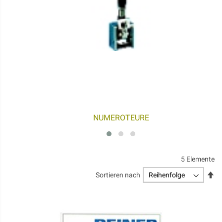
NUMEROTEURE
5
Elemente
Ab
Sortieren nach
so