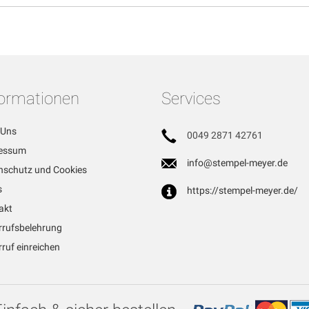
formationen
Services
 Uns
0049 2871 42761
essum
info@stempel-meyer.de
nschutz und Cookies
s
https://stempel-meyer.de/
akt
rrufsbelehrung
ruf einreichen