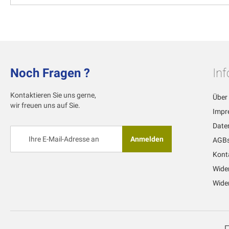
Noch Fragen ?
In
Kontaktieren Sie uns gerne,
Über
wir freuen uns auf Sie.
Impr
Date
Melden
Anmelden
AGB
Sie
sich
Kont
für
Wide
unseren
Newsletter
Wider
an: