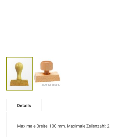
Zum
Anfang
Details
der
Bildgalerie
springen
Maximale Breite: 100 mm. Maximale Zeilenzahl: 2