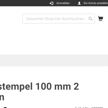
Anmelden
Ein Konto erstellen
Me
Search
Search
stempel 100 mm 2
n