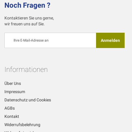
Noch Fragen ?
Kontaktieren Sie uns gerne,
wir freuen uns auf Sie.
Melden
Anmelden
Sie
sich
für
unseren
Newsletter
Informationen
an:
Über Uns
Impressum
Datenschutz und Cookies
AGBs
Kontakt
Widerrufsbelehrung