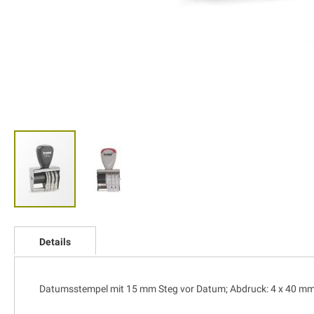
Zum
Anfang
Details
der
Bildgalerie
springen
Datumsstempel mit 15 mm Steg vor Datum; Abdruck: 4 x 40 m