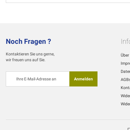
Noch Fragen ?
In
Kontaktieren Sie uns gerne,
Über
wir freuen uns auf Sie.
Impr
Date
Melden
Anmelden
AGB
Sie
sich
Kont
für
Wide
unseren
Newsletter
Wider
an: