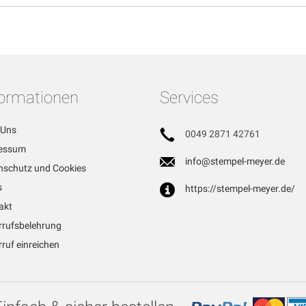
formationen
Services
 Uns
0049 2871 42761
essum
info@stempel-meyer.de
nschutz und Cookies
s
https://stempel-meyer.de/
akt
rrufsbelehrung
ruf einreichen