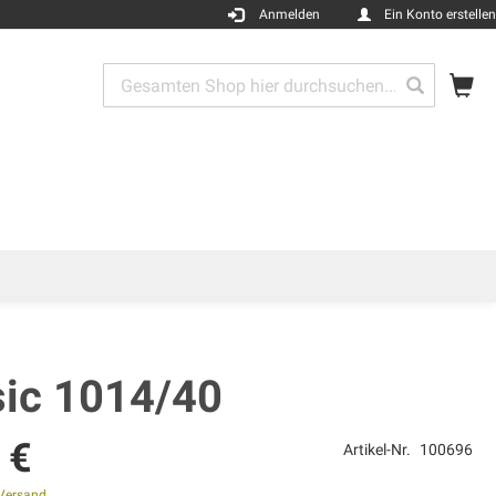
Anmelden
Ein Konto erstellen
Me
Search
Search
sic 1014/40
 €
Artikel-Nr.
100696
Versand