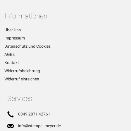
unseren
Newsletter
Informationen
an:
Über Uns
Impressum
Datenschutz und Cookies
AGBs
Kontakt
Widerrufsbelehrung
Widerruf einreichen
Services
0049 2871 42761
info@stempel-meyer.de