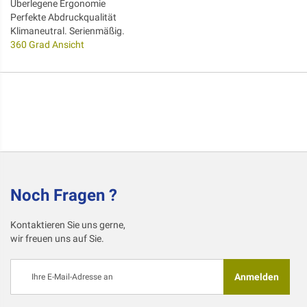
Überlegene Ergonomie
Perfekte Abdruckqualität
Klimaneutral. Serienmäßig.
360 Grad Ansicht
Noch Fragen ?
Kontaktieren Sie uns gerne,
wir freuen uns auf Sie.
Melden
Anmelden
Sie
sich
für