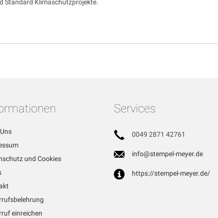
d Standard Klimaschutzprojekte.
formationen
Services
 Uns
0049 2871 42761
essum
info@stempel-meyer.de
nschutz und Cookies
s
https://stempel-meyer.de/
akt
rrufsbelehrung
ruf einreichen