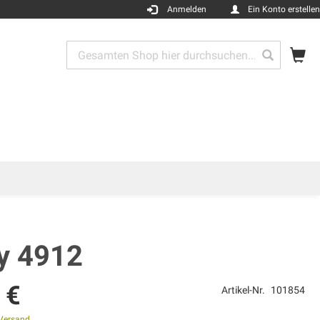
Anmelden
Ein Konto erstellen
Me
Search
Search
ty 4912
 €
Artikel-Nr.
101854
Versand