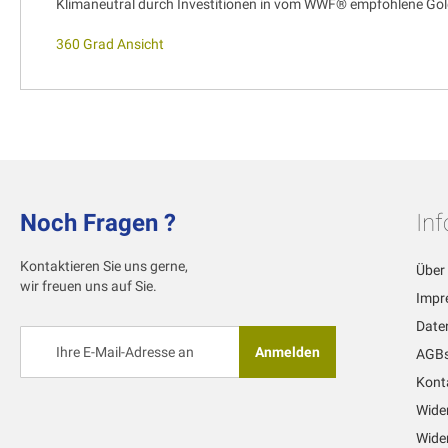
Klimaneutral durch Investitionen in vom WWF® empfohlene Gol
360 Grad Ansicht
Noch Fragen ?
In
Kontaktieren Sie uns gerne,
Über
wir freuen uns auf Sie.
Impr
Date
Melden
Anmelden
AGB
Sie
sich
Kont
für
Wide
unseren
Newsletter
Wider