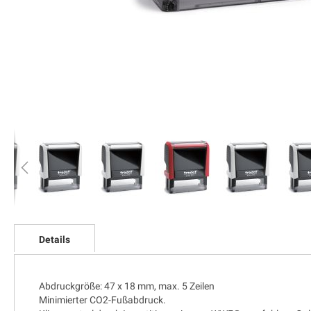
Zum
Anfang
Details
der
Bildgalerie
springen
Abdruckgröße: 47 x 18 mm, max. 5 Zeilen
Minimierter CO2-Fußabdruck.