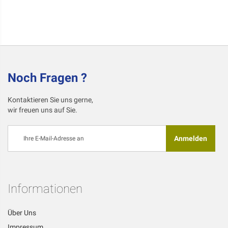
Noch Fragen ?
Kontaktieren Sie uns gerne,
wir freuen uns auf Sie.
Melden
Anmelden
Sie
sich
für
unseren
Newsletter
Informationen
an:
Über Uns
Impressum