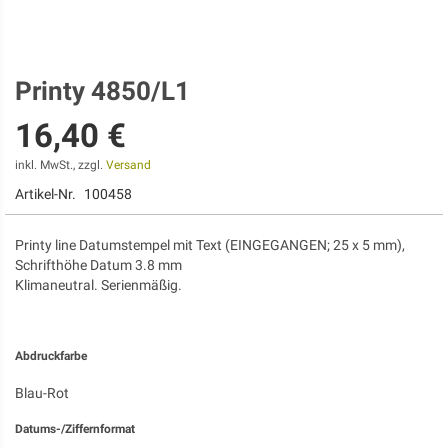
Printy 4850/L1
Zum
Anfang
16,40 €
der
Bildgalerie
springen
inkl. MwSt., zzgl.
Versand
Artikel-Nr.
100458
Printy line Datumstempel mit Text (EINGEGANGEN; 25 x 5 mm),
Schrifthöhe Datum 3.8 mm
Klimaneutral. Serienmäßig.
Abdruckfarbe
Blau-Rot
Datums-/Ziffernformat