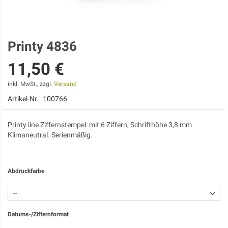
Printy 4836
Zum
Anfang
11,50 €
der
Bildgalerie
springen
inkl. MwSt., zzgl.
Versand
Artikel-Nr.
100766
Printy line Ziffernstempel: mit 6 Ziffern, Schrifthöhe 3,8 mm
Klimaneutral. Serienmäßig.
Abdruckfarbe
Datums-/Ziffernformat