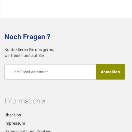
Noch Fragen ?
Kontaktieren Sie uns gerne,
wir freuen uns auf Sie.
Melden
Anmelden
Sie
sich
für
unseren
Newsletter
Informationen
an:
Über Uns
Impressum
Datenschutz und Cookies