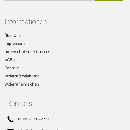
für
unseren
Newsletter
Informationen
an:
Über Uns
Impressum
Datenschutz und Cookies
AGBs
Kontakt
Widerrufsbelehrung
Widerruf einreichen
Services
0049 2871 42761