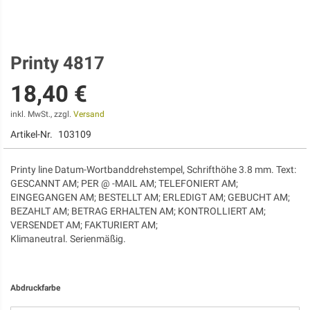
Printy 4817
Zum
Anfang
18,40 €
der
Bildgalerie
springen
inkl. MwSt., zzgl.
Versand
Artikel-Nr.
103109
Printy line Datum-Wortbanddrehstempel, Schrifthöhe 3.8 mm. Text:
GESCANNT AM; PER @ -MAIL AM; TELEFONIERT AM;
EINGEGANGEN AM; BESTELLT AM; ERLEDIGT AM; GEBUCHT AM;
BEZAHLT AM; BETRAG ERHALTEN AM; KONTROLLIERT AM;
VERSENDET AM; FAKTURIERT AM;
Klimaneutral. Serienmäßig.
Abdruckfarbe