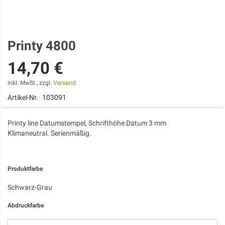
Printy 4800
Zum
Anfang
14,70 €
der
Bildgalerie
springen
inkl. MwSt., zzgl.
Versand
Artikel-Nr.
103091
Printy line Datumstempel, Schrifthöhe Datum 3 mm
Klimaneutral. Serienmäßig.
Produktfarbe
Schwarz-Grau
Abdruckfarbe