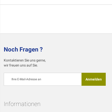
Noch Fragen ?
Kontaktieren Sie uns gerne,
wir freuen uns auf Sie.
Melden
Anmelden
Sie
sich
für
unseren
Newsletter
Informationen
an: