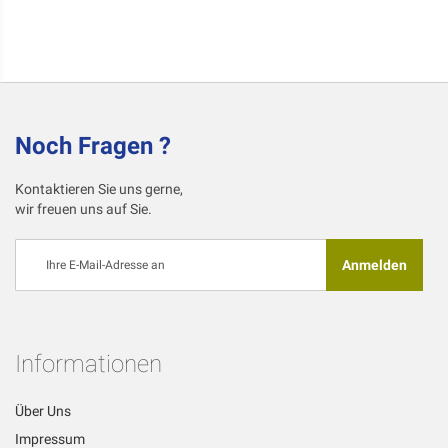
Noch Fragen ?
Kontaktieren Sie uns gerne,
wir freuen uns auf Sie.
Melden
Anmelden
Sie
sich
für
unseren
Newsletter
Informationen
an:
Über Uns
Impressum