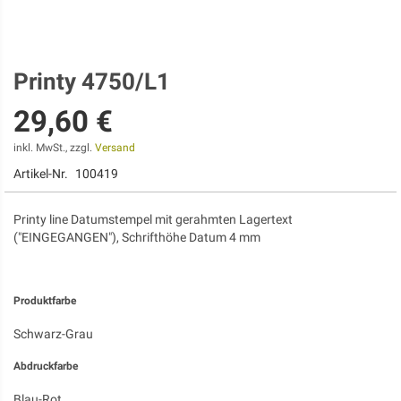
Printy 4750/L1
Zum
Anfang
29,60 €
der
Bildgalerie
springen
inkl. MwSt., zzgl.
Versand
Artikel-Nr.
100419
Printy line Datumstempel mit gerahmten Lagertext
("EINGEGANGEN"), Schrifthöhe Datum 4 mm
Produktfarbe
Schwarz-Grau
Abdruckfarbe
Blau-Rot