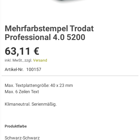
Mehrfarbstempel Trodat
Zum
Anfang
Professional 4.0 5200
der
Bildgalerie
63,11 €
springen
inkl. MwSt., zzgl.
Versand
Artikel-Nr.
100157
Max. Textplattengröße: 40 x 23 mm
Max. 6 Zeilen Text
Klimaneutral. Serienmäßig.
Produktfarbe
Schwarz-Schwarz