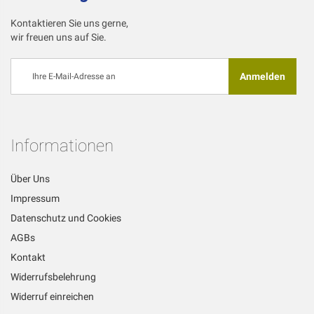
Kontaktieren Sie uns gerne,
wir freuen uns auf Sie.
Melden
Anmelden
Sie
sich
für
unseren
Newsletter
Informationen
an:
Über Uns
Impressum
Datenschutz und Cookies
AGBs
Kontakt
Widerrufsbelehrung
Widerruf einreichen