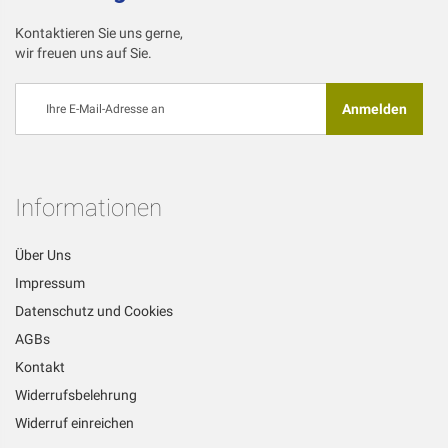
Kontaktieren Sie uns gerne,
wir freuen uns auf Sie.
Melden
Anmelden
Sie
sich
für
unseren
Newsletter
Informationen
an:
Über Uns
Impressum
Datenschutz und Cookies
AGBs
Kontakt
Widerrufsbelehrung
Widerruf einreichen