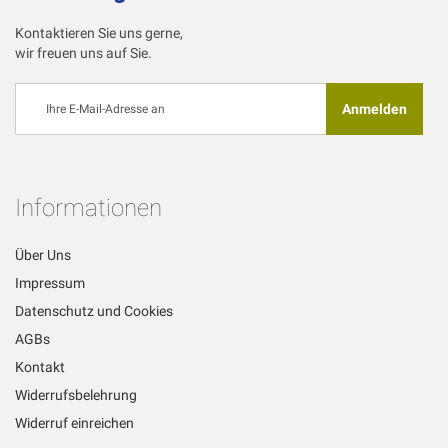
Kontaktieren Sie uns gerne,
wir freuen uns auf Sie.
Melden
Anmelden
Sie
sich
für
unseren
Newsletter
Informationen
an:
Über Uns
Impressum
Datenschutz und Cookies
AGBs
Kontakt
Widerrufsbelehrung
Widerruf einreichen