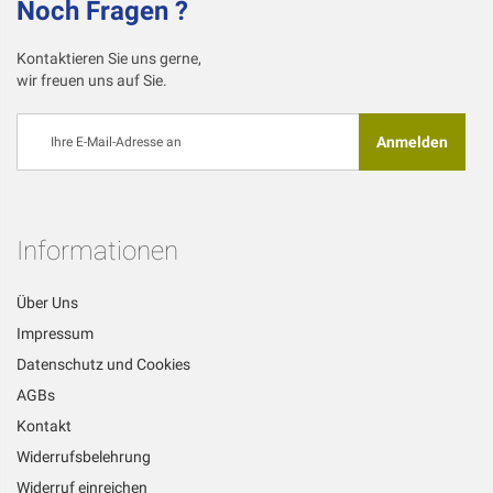
Noch Fragen ?
Kontaktieren Sie uns gerne,
wir freuen uns auf Sie.
Melden
Anmelden
Sie
sich
für
unseren
Newsletter
Informationen
an:
Über Uns
Impressum
Datenschutz und Cookies
AGBs
Kontakt
Widerrufsbelehrung
Widerruf einreichen