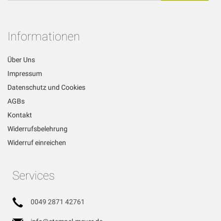
für
unseren
Newsletter
Informationen
an:
Über Uns
Impressum
Datenschutz und Cookies
AGBs
Kontakt
Widerrufsbelehrung
Widerruf einreichen
Services
0049 2871 42761