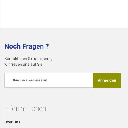
Noch Fragen ?
Kontaktieren Sie uns gerne,
wir freuen uns auf Sie.
Melden
Anmelden
Sie
sich
für
unseren
Newsletter
Informationen
an:
Über Uns