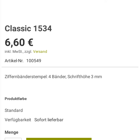
Classic 1534
Zum
Anfang
6,60 €
der
Bildgalerie
springen
inkl. MwSt., zzgl.
Versand
Artikel-Nr.
100549
Ziffernbänderstempel: 4 Bänder, Schrifthöhe 3 mm
Produktfarbe
Standard
Verfügbarkeit
Sofort lieferbar
Menge