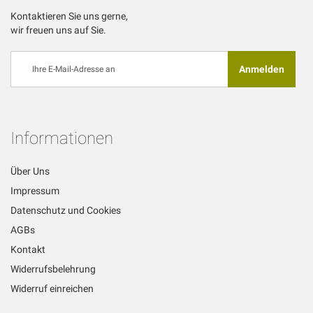
Kontaktieren Sie uns gerne,
wir freuen uns auf Sie.
Melden
Anmelden
Sie
sich
für
unseren
Newsletter
Informationen
an:
Über Uns
Impressum
Datenschutz und Cookies
AGBs
Kontakt
Widerrufsbelehrung
Widerruf einreichen