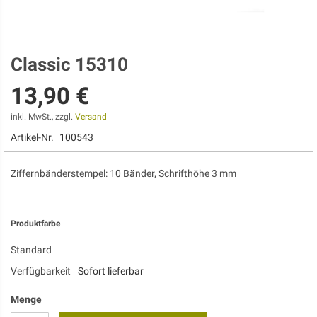
Classic 15310
Zum
Anfang
13,90 €
der
Bildgalerie
springen
inkl. MwSt., zzgl.
Versand
Artikel-Nr.
100543
Ziffernbänderstempel: 10 Bänder, Schrifthöhe 3 mm
Produktfarbe
Standard
Verfügbarkeit
Sofort lieferbar
Menge