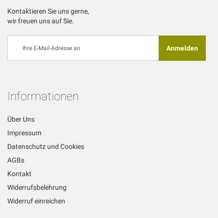
Kontaktieren Sie uns gerne,
wir freuen uns auf Sie.
Melden
Anmelden
Sie
sich
für
unseren
Newsletter
Informationen
an:
Über Uns
Impressum
Datenschutz und Cookies
AGBs
Kontakt
Widerrufsbelehrung
Widerruf einreichen