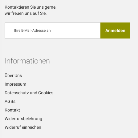
Kontaktieren Sie uns gerne,
wir freuen uns auf Sie.
Melden
Anmelden
Sie
sich
für
unseren
Newsletter
Informationen
an:
Über Uns
Impressum
Datenschutz und Cookies
AGBs
Kontakt
Widerrufsbelehrung
Widerruf einreichen