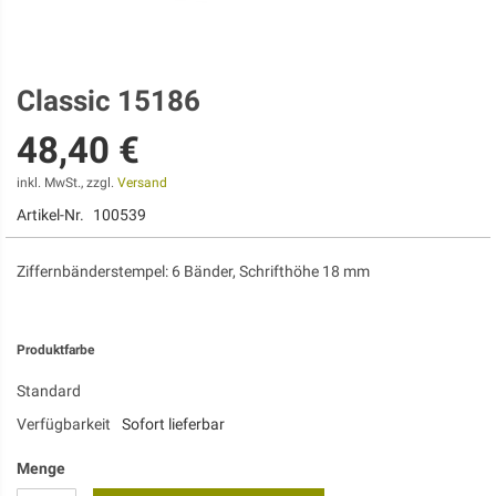
Classic 15186
Zum
Anfang
48,40 €
der
Bildgalerie
springen
inkl. MwSt., zzgl.
Versand
Artikel-Nr.
100539
Ziffernbänderstempel: 6 Bänder, Schrifthöhe 18 mm
Produktfarbe
Standard
Verfügbarkeit
Sofort lieferbar
Menge