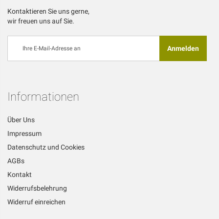
Kontaktieren Sie uns gerne,
wir freuen uns auf Sie.
Melden
Anmelden
Sie
sich
für
unseren
Newsletter
Informationen
an:
Über Uns
Impressum
Datenschutz und Cookies
AGBs
Kontakt
Widerrufsbelehrung
Widerruf einreichen