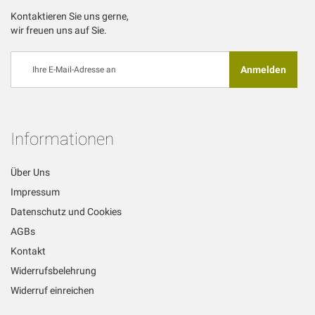
Kontaktieren Sie uns gerne,
wir freuen uns auf Sie.
Melden
Anmelden
Sie
sich
für
unseren
Newsletter
Informationen
an:
Über Uns
Impressum
Datenschutz und Cookies
AGBs
Kontakt
Widerrufsbelehrung
Widerruf einreichen