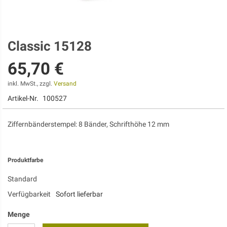
Classic 15128
Zum
Anfang
65,70 €
der
Bildgalerie
springen
inkl. MwSt., zzgl.
Versand
Artikel-Nr.
100527
Ziffernbänderstempel: 8 Bänder, Schrifthöhe 12 mm
Produktfarbe
Standard
Verfügbarkeit
Sofort lieferbar
Menge