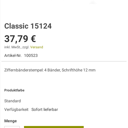
Classic 15124
Zum
Anfang
37,79 €
der
Bildgalerie
springen
inkl. MwSt., zzgl.
Versand
Artikel-Nr.
100523
Ziffernbänderstempel: 4 Bänder, Schrifthöhe 12 mm
Produktfarbe
Standard
Verfügbarkeit
Sofort lieferbar
Menge