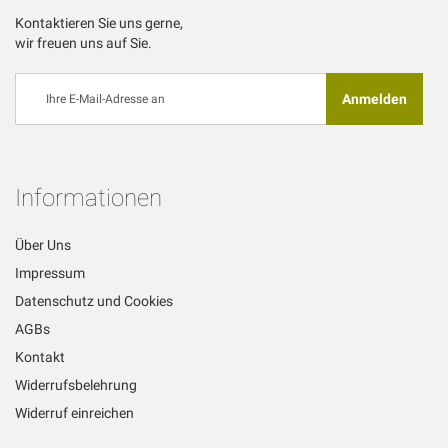
Kontaktieren Sie uns gerne,
wir freuen uns auf Sie.
Melden
Anmelden
Sie
sich
für
unseren
Newsletter
Informationen
an:
Über Uns
Impressum
Datenschutz und Cookies
AGBs
Kontakt
Widerrufsbelehrung
Widerruf einreichen