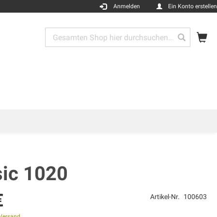
Anmelden
Ein Konto erstellen
Me
Search
Search
sic 1020
€
Artikel-Nr.
100603
Versand