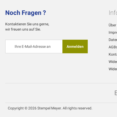
Noch Fragen ?
In
Kontaktieren Sie uns gerne,
Über
wir freuen uns auf Sie.
Impr
Date
Melden
Anmelden
AGB
Sie
sich
Kont
für
Wide
unseren
Newsletter
Wider
an:
Copyright © 2026 Stempel Meyer. All rights reserved.