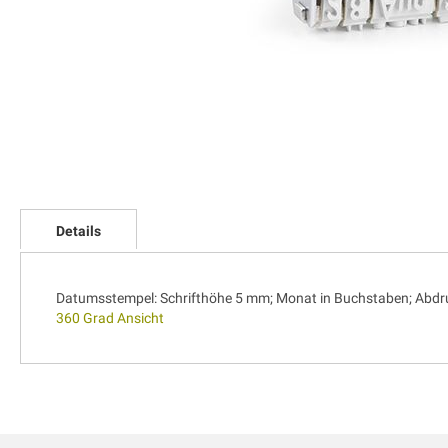
Zum
Anfang
Details
der
Bildgalerie
springen
Datumsstempel: Schrifthöhe 5 mm; Monat in Buchstaben; Abdr
360 Grad Ansicht