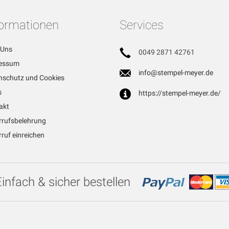
formationen
Services
 Uns
0049 2871 42761
essum
info@stempel-meyer.de
nschutz und Cookies
s
https://stempel-meyer.de/
akt
rrufsbelehrung
ruf einreichen
Einfach & sicher bestellen