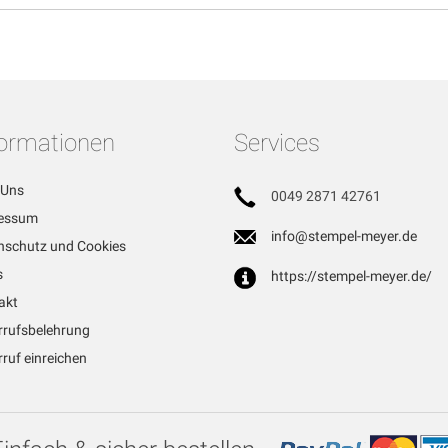
formationen
Services
 Uns
0049 2871 42761
essum
info@stempel-meyer.de
nschutz und Cookies
s
https://stempel-meyer.de/
akt
rrufsbelehrung
ruf einreichen