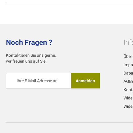
Noch Fragen ?
In
Kontaktieren Sie uns gerne,
Über
wir freuen uns auf Sie.
Impr
Date
Melden
Anmelden
AGB
Sie
sich
Kont
für
Wide
unseren
Newsletter
Wider
an: