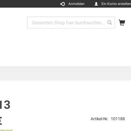
Anmelden
Ein Konto erstellen
Me
Search
Search
13
€
Artikel-Nr.
101188
Versand