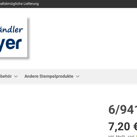
Zum
ellstmögliche Lieferung
Inhalt
springen
ubehör
Andere Stempelprodukte
6/94
7,20 
inkl. MwSt., zzgl.