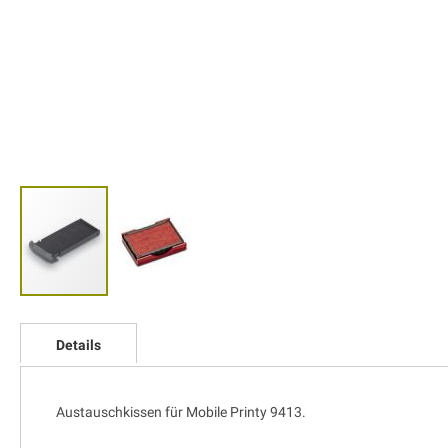
Zum
Anfang
Details
der
Bildgalerie
springen
Austauschkissen für Mobile Printy 9413.