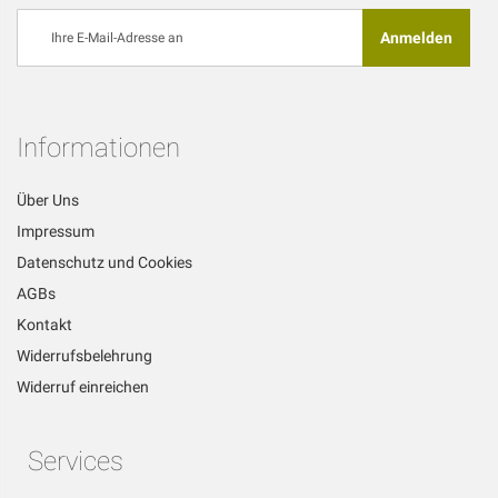
Melden
Anmelden
Sie
sich
für
unseren
Newsletter
Informationen
an:
Über Uns
Impressum
Datenschutz und Cookies
AGBs
Kontakt
Widerrufsbelehrung
Widerruf einreichen
Services