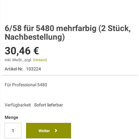
6/58 für 5480 mehrfarbig (2 Stück,
Zum
Anfang
Nachbestellung)
der
Bildgalerie
30,46 €
springen
inkl. MwSt., zzgl.
Versand
Artikel-Nr.
103224
Für Professional 5480
Verfügbarkeit
Sofort lieferbar
Menge
Weiter