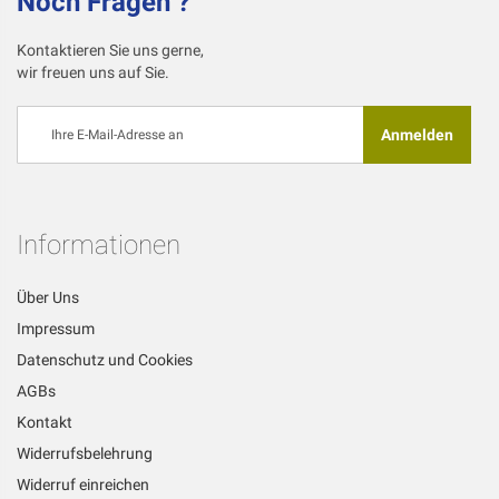
Noch Fragen ?
Kontaktieren Sie uns gerne,
wir freuen uns auf Sie.
Melden
Anmelden
Sie
sich
für
unseren
Newsletter
Informationen
an:
Über Uns
Impressum
Datenschutz und Cookies
AGBs
Kontakt
Widerrufsbelehrung
Widerruf einreichen