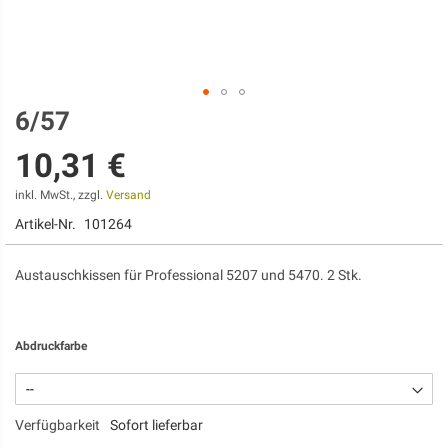
6/57
Zum
Anfang
10,31 €
der
Bildgalerie
springen
inkl. MwSt., zzgl.
Versand
Artikel-Nr.
101264
Austauschkissen für Professional 5207 und 5470. 2 Stk.
Abdruckfarbe
Verfügbarkeit
Sofort lieferbar