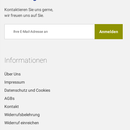
Kontaktieren Sie uns gerne,
wir freuen uns auf Sie.
Melden
Anmelden
Sie
sich
für
unseren
Newsletter
Informationen
an:
Über Uns
Impressum
Datenschutz und Cookies
AGBs
Kontakt
Widerrufsbelehrung
Widerruf einreichen