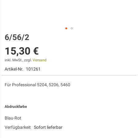
6/56/2
Zum
Anfang
15,30 €
der
Bildgalerie
springen
inkl. MwSt., zzgl.
Versand
Artikel-Nr.
101261
Für Professional 5204, 5206, 5460
Abdruckfarbe
Blau-Rot
Verfügbarkeit
Sofort lieferbar