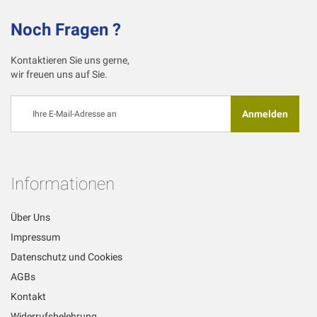
Noch Fragen ?
Kontaktieren Sie uns gerne,
wir freuen uns auf Sie.
Melden
Anmelden
Sie
sich
für
unseren
Newsletter
Informationen
an:
Über Uns
Impressum
Datenschutz und Cookies
AGBs
Kontakt
Widerrufsbelehrung