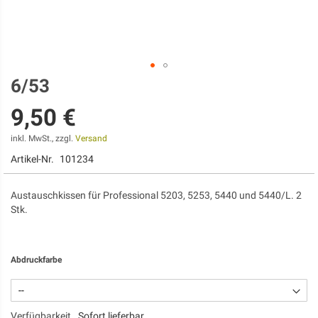
6/53
Zum
Anfang
9,50 €
der
Bildgalerie
springen
inkl. MwSt., zzgl.
Versand
Artikel-Nr.
101234
Austauschkissen für Professional 5203, 5253, 5440 und 5440/L. 2
Stk.
Abdruckfarbe
Verfügbarkeit
Sofort lieferbar