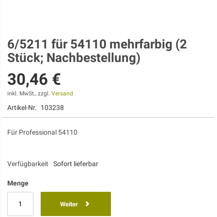
6/5211 für 54110 mehrfarbig (2
Zum
Anfang
Stück; Nachbestellung)
der
Bildgalerie
30,46 €
springen
inkl. MwSt., zzgl.
Versand
Artikel-Nr.
103238
Für Professional 54110
Verfügbarkeit
Sofort lieferbar
Menge
Weiter