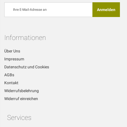
Melden
Anmelden
Sie
sich
für
unseren
Newsletter
Informationen
an:
Über Uns
Impressum
Datenschutz und Cookies
AGBs
Kontakt
Widerrufsbelehrung
Widerruf einreichen
Services