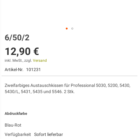
6/50/2
Zum
Anfang
12,90 €
der
Bildgalerie
springen
inkl. MwSt., zzgl.
Versand
Artikel-Nr.
101231
Zweifarbiges Austauschkissen für Professional 5030, 5200, 5430,
5430/L, 5431, 5435 und 5546. 2 Stk.
Abdruckfarbe
Blau-Rot
Verfügbarkeit
Sofort lieferbar