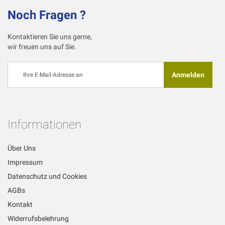
Noch Fragen ?
Kontaktieren Sie uns gerne,
wir freuen uns auf Sie.
Melden
Anmelden
Sie
sich
für
unseren
Newsletter
Informationen
an:
Über Uns
Impressum
Datenschutz und Cookies
AGBs
Kontakt
Widerrufsbelehrung