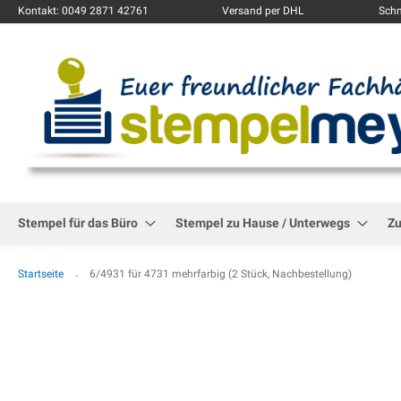
Kontakt: 0049 2871 42761
Versand per DHL
Schn
Stempel für das Büro
Stempel zu Hause / Unterwegs
Z
Startseite
6/4931 für 4731 mehrfarbig (2 Stück, Nachbestellung)
Zum
Ende
der
Bildgalerie
springen