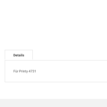
Zum
Anfang
Details
der
Bildgalerie
springen
Für Printy 4731