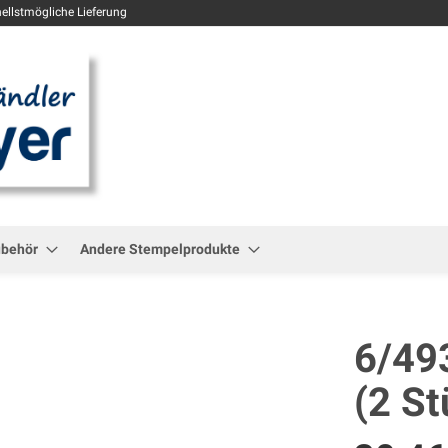
Zum
ellstmögliche Lieferung
Inhalt
springen
ubehör
Andere Stempelprodukte
6/49
(2 St