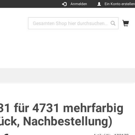
Anmelden
Ein Konto erstellen
Me
Search
Search
31 für 4731 mehrfarbig
ück, Nachbestellung)