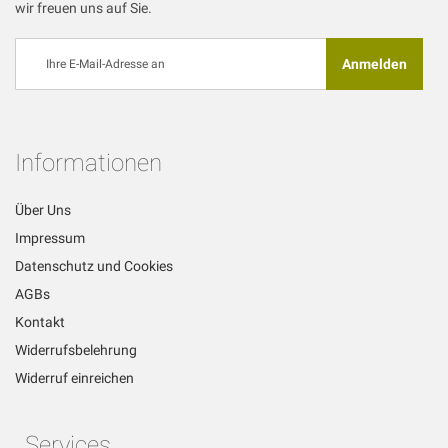
wir freuen uns auf Sie.
Melden
Anmelden
Sie
sich
für
unseren
Newsletter
Informationen
an:
Über Uns
Impressum
Datenschutz und Cookies
AGBs
Kontakt
Widerrufsbelehrung
Widerruf einreichen
Services