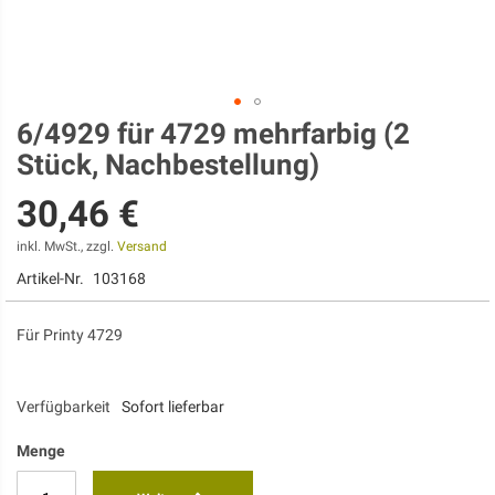
6/4929 für 4729 mehrfarbig (2
Zum
Anfang
Stück, Nachbestellung)
der
Bildgalerie
30,46 €
springen
inkl. MwSt., zzgl.
Versand
Artikel-Nr.
103168
Für Printy 4729
Verfügbarkeit
Sofort lieferbar
Menge