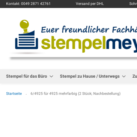
Kontakt: 0049 2871 42761
Versand per DHL
Schn
Stempel für das Büro
Stempel zu Hause / Unterwegs
Z
Startseite
6/4925 für 4925 mehrfarbig (2 Stück; Nachbestellung)
Zum
Ende
der
Bildgalerie
springen