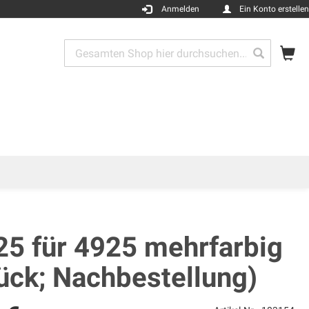
Anmelden
Ein Konto erstellen
Me
Search
Search
25 für 4925 mehrfarbig
ück; Nachbestellung)