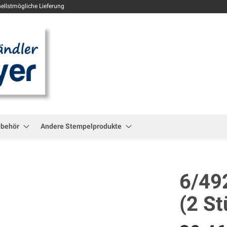
Zum
ellstmögliche Lieferung
Inhalt
springen
ubehör
Andere Stempelprodukte
6/49
(2 St