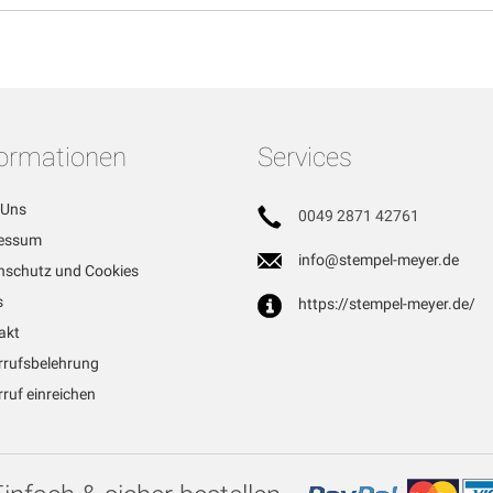
formationen
Services
 Uns
0049 2871 42761
essum
info@stempel-meyer.de
nschutz und Cookies
s
https://stempel-meyer.de/
akt
rrufsbelehrung
ruf einreichen