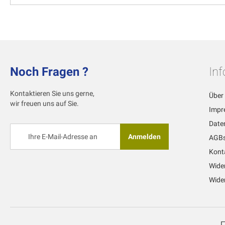
Noch Fragen ?
In
Kontaktieren Sie uns gerne,
Über
wir freuen uns auf Sie.
Impr
Date
Melden
Anmelden
AGB
Sie
sich
Kont
für
Wide
unseren
Newsletter
Wider
an: