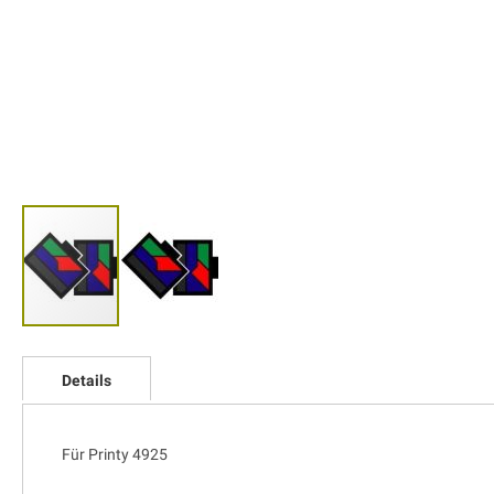
Zum
Anfang
Details
der
Bildgalerie
springen
Für Printy 4925