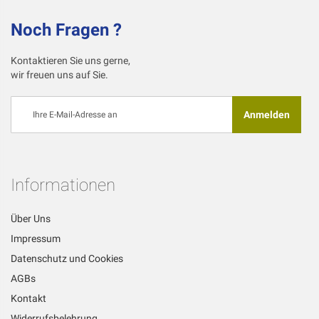
Noch Fragen ?
Kontaktieren Sie uns gerne,
wir freuen uns auf Sie.
Melden
Anmelden
Sie
sich
für
unseren
Newsletter
Informationen
an:
Über Uns
Impressum
Datenschutz und Cookies
AGBs
Kontakt
Widerrufsbelehrung