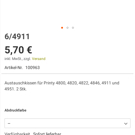
6/4911
Zum
Anfang
5,70 €
der
Bildgalerie
springen
inkl. MwSt., zzgl.
Versand
Artikel-Nr.
100963
Austauschkissen für Printy 4800, 4820, 4822, 4846, 4911 und
4951. 2 Stk.
Abdruckfarbe
Verfügbarkeit
Sofort lieferbar