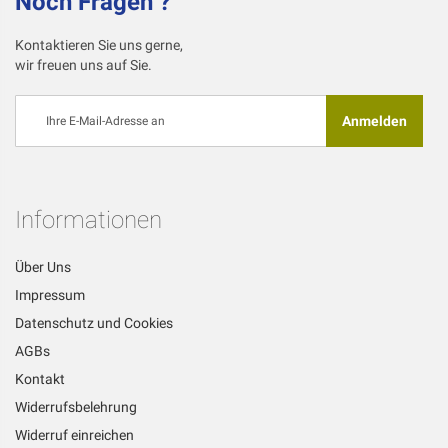
Noch Fragen ?
Kontaktieren Sie uns gerne,
wir freuen uns auf Sie.
Melden
Anmelden
Sie
sich
für
unseren
Newsletter
Informationen
an:
Über Uns
Impressum
Datenschutz und Cookies
AGBs
Kontakt
Widerrufsbelehrung
Widerruf einreichen