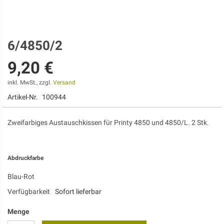
6/4850/2
Zum
Anfang
9,20 €
der
Bildgalerie
springen
inkl. MwSt., zzgl.
Versand
Artikel-Nr.
100944
Zweifarbiges Austauschkissen für Printy 4850 und 4850/L. 2 Stk.
Abdruckfarbe
Blau-Rot
Verfügbarkeit
Sofort lieferbar
Menge