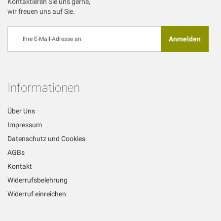
Kontaktieren Sie uns gerne,
wir freuen uns auf Sie.
Melden
Anmelden
Sie
sich
für
unseren
Newsletter
Informationen
an:
Über Uns
Impressum
Datenschutz und Cookies
AGBs
Kontakt
Widerrufsbelehrung
Widerruf einreichen