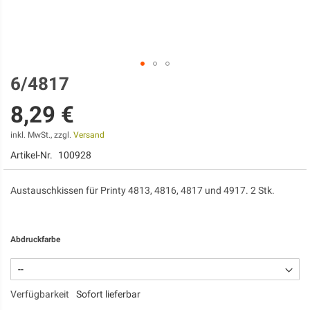
6/4817
Zum
Anfang
8,29 €
der
Bildgalerie
springen
inkl. MwSt., zzgl.
Versand
Artikel-Nr.
100928
Austauschkissen für Printy 4813, 4816, 4817 und 4917. 2 Stk.
Abdruckfarbe
Verfügbarkeit
Sofort lieferbar