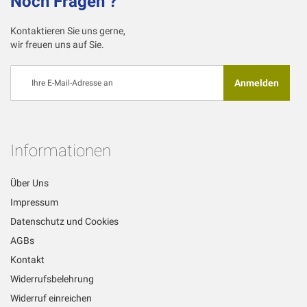
Noch Fragen ?
Kontaktieren Sie uns gerne,
wir freuen uns auf Sie.
Melden
Anmelden
Sie
sich
für
unseren
Newsletter
Informationen
an:
Über Uns
Impressum
Datenschutz und Cookies
AGBs
Kontakt
Widerrufsbelehrung
Widerruf einreichen