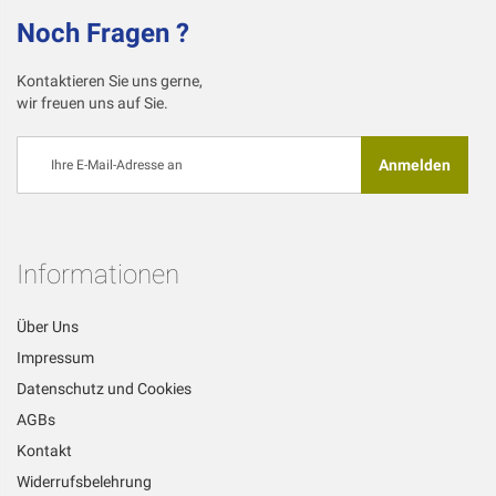
Noch Fragen ?
Kontaktieren Sie uns gerne,
wir freuen uns auf Sie.
Melden
Anmelden
Sie
sich
für
unseren
Newsletter
Informationen
an:
Über Uns
Impressum
Datenschutz und Cookies
AGBs
Kontakt
Widerrufsbelehrung