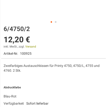
6/4750/2
Zum
Anfang
12,20 €
der
Bildgalerie
springen
inkl. MwSt., zzgl.
Versand
Artikel-Nr.
100925
Zweifarbiges Austauschkissen für Printy 4750, 4750/L, 4755 und
4760. 2 Stk.
Abdruckfarbe
Blau-Rot
Verfügbarkeit
Sofort lieferbar