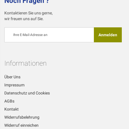
Noch Fragen ?
Kontaktieren Sie uns gerne,
wir freuen uns auf Sie.
Melden
Anmelden
Sie
sich
für
unseren
Newsletter
Informationen
an:
Über Uns
Impressum
Datenschutz und Cookies
AGBs
Kontakt
Widerrufsbelehrung
Widerruf einreichen