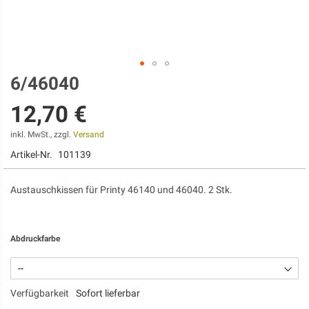
6/46040
Zum
Anfang
12,70 €
der
Bildgalerie
springen
inkl. MwSt., zzgl.
Versand
Artikel-Nr.
101139
Austauschkissen für Printy 46140 und 46040. 2 Stk.
Abdruckfarbe
Verfügbarkeit
Sofort lieferbar