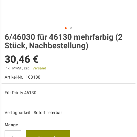
6/46030 für 46130 mehrfarbig (2
Zum
Anfang
Stück, Nachbestellung)
der
Bildgalerie
30,46 €
springen
inkl. MwSt., zzgl.
Versand
Artikel-Nr.
103180
Für Printy 46130
Verfügbarkeit
Sofort lieferbar
Menge