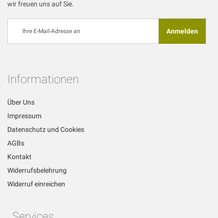
wir freuen uns auf Sie.
Melden
Anmelden
Sie
sich
für
unseren
Newsletter
Informationen
an:
Über Uns
Impressum
Datenschutz und Cookies
AGBs
Kontakt
Widerrufsbelehrung
Widerruf einreichen
Services